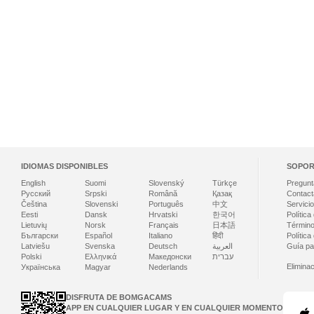
IDIOMAS DISPONIBLES
SOPOR
English
Suomi
Slovenský
Türkçe
Pregunt
Русский
Srpski
Română
Қазақ
Contact
Čeština
Slovenski
Português
中文
Servicio
Eesti
Dansk
Hrvatski
한국어
Política
Lietuvių
Norsk
Français
日本語
Término
Български
Español
Italiano
हिंदी
Política
Latviešu
Svenska
Deutsch
العربية
Guía par
Polski
Ελληνικά
Македонски
עברית
Elimina
Українська
Magyar
Nederlands
DISFRUTA DE BOMGACAMS
APP EN CUALQUIER LUGAR Y EN CUALQUIER MOMENTO