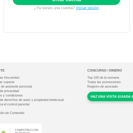
Iniciar sesión
¿Ya tienes una cuenta?
TE
CONCURSO / DINERO
as frecuentes
Top
100
de la semana
ar soporte
Todas las promociones
 de asistente personal
Registro de asociado
 de privacidad
s y condiciones
HAZ UNA VISITA GUIADA 
 de derechos de autor y propiedad intelectual
a el control parental
ción de Contenido
COMPATIBLE CON